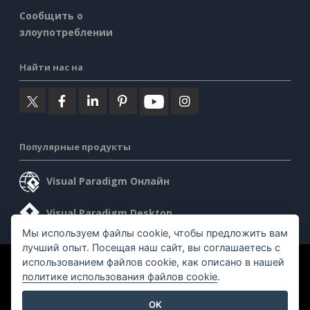
Сообщить о
злоупотреблении
Найти нас на
Популярные продукты
Visual Paradigm Онлайн
Visual Paradigm Desktop
Мы используем файлы cookie, чтобы предложить вам
лучший опыт. Посещая наш сайт, вы соглашаетесь с
использованием файлов cookie, как описано в нашей
©2026 by Visual Paradigm. Все права защищены.
политике использования файлов cookie
.
Условия предоставления услуг
AI Policy
OK