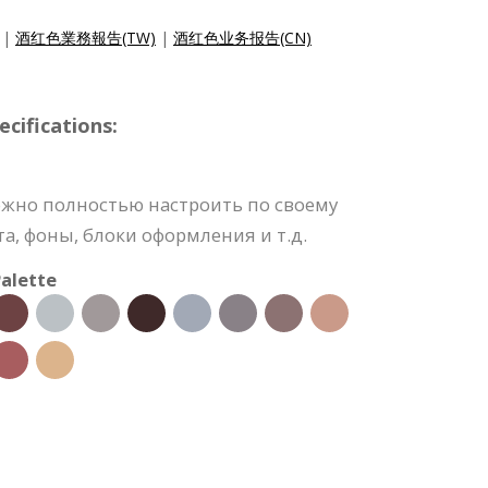
|
酒红色業務報告(TW)
|
酒红色业务报告(CN)
cifications:
ожно полностью настроить по своему
та, фоны, блоки оформления и т.д.
alette