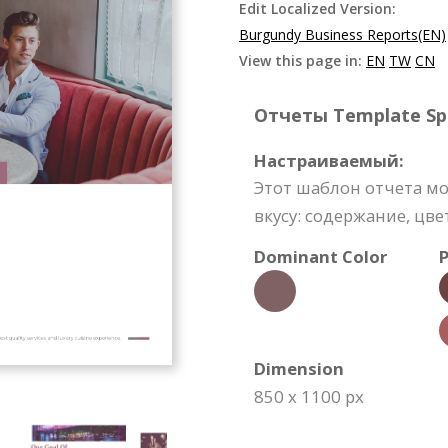
Edit Localized Version:
Burgundy Business Reports(EN)
View this page in:
EN
TW
CN
Отчеты Template Spe
Настраиваемый:
Этот шаблон отчета м
вкусу: содержание, цве
Dominant Color
P
Dimension
850 x 1100 px