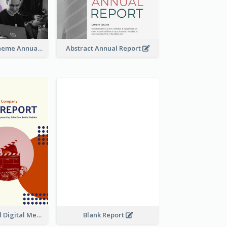
Dual Colors Scheme Annual Report
Abstract Annual Report
Purple And Red Digital Media Annual Report
Blank Report