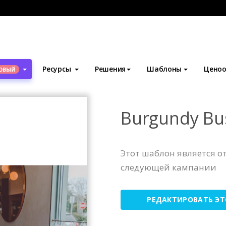
блоны
Отчеты
Burgundy Business Reports
Ресурсы
Решения
Шаблоны
Ценоо
ОВЫЙ
Burgundy Bu
Этот шаблон является 
следующей кампании
РЕДАКТИРОВАТЬ Э