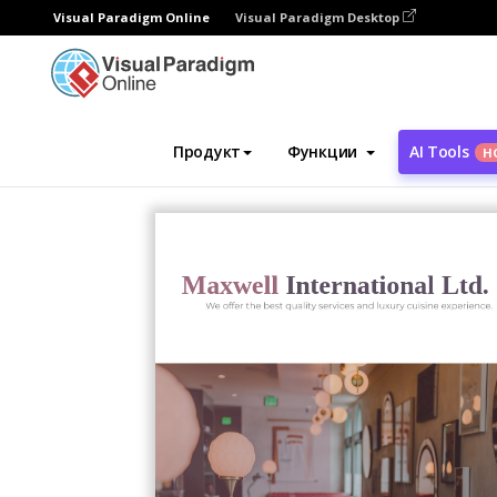
Visual Paradigm Online
Visual Paradigm Desktop
Инструмент графического дизайна
Ша
Продукт
Функции
AI Tools
Н