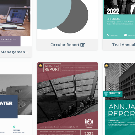
Circular Report
Teal Annua
Kaki Business Management Reports