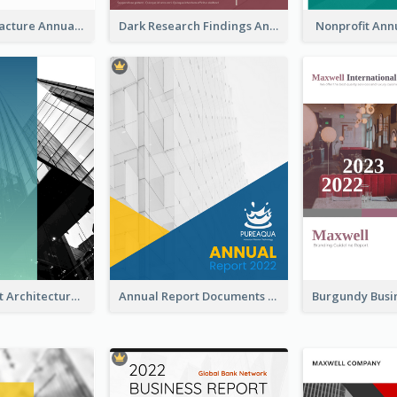
Water Manufacture Annual Reports
Dark Research Findings Annual Report
Nonprofit Ann
Blue Gradient Architecture Annual Report
Annual Report Documents Reports