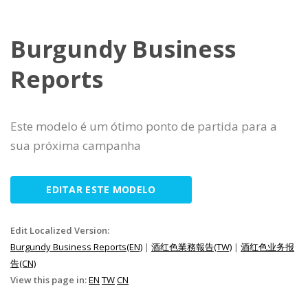
Burgundy Business
Reports
Este modelo é um ótimo ponto de partida para a
sua próxima campanha
EDITAR ESTE MODELO
Edit Localized Version:
Burgundy Business Reports(EN)
|
酒红色業務報告(TW)
|
酒红色业务报
告(CN)
View this page in:
EN
TW
CN