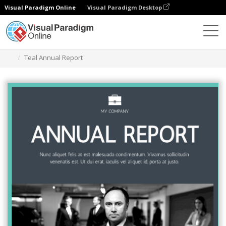
Visual Paradigm Online
Visual Paradigm Desktop
Ferramenta de design gráfico
Modelos
Relatórios
Teal Annual Report