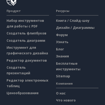
Продукт
Ресурсы
Набор инструментов
Книга / Слайд-шоу
для работы с PDF
Дизайн / Диаграммы
Создатель флипбуков
Форум
Создатель диаграмм
Узнать
Инструмент для
Блог
графического дизайна
Знания
Редактор документов
Бесплатные
Создатель
инструменты
презентаций
Sitemap
Редактор электронных
Компания
таблиц
Ценообразование
О нас
Что нового