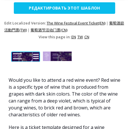
РЕДАКТИРОВАТЬ ЭТОТ ШАБЛОН
Edit Localized Version:
The Wine Festival Event Ticket(EN)
|
葡萄酒節
活動門票(TW)
|
葡萄酒节活动门票(CN)
View this page in:
EN
TW
CN
Would you like to attend a red wine event? Red wine
is a specific type of wine that is produced from
grapes with dark skin colors. The color of the wine
can range from a deep violet, which is typical of
young wines, to brick red and brown, which are
characteristics of older red wines.
Here is a ticket template designed for a wine