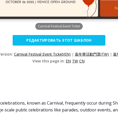
Carnival Festival Event Ticket
РЕДАКТИРОВАТЬ ЭТОТ ШАБЛОН
Version:
Carnival Festival Event Ticket(EN)
|
嘉年華活動門票(TW)
|
嘉
View this page in:
EN
TW
CN
celebrations, known as Carnival, frequently occur during Shr
rge-scale public celebrations like parades, outdoor events, a