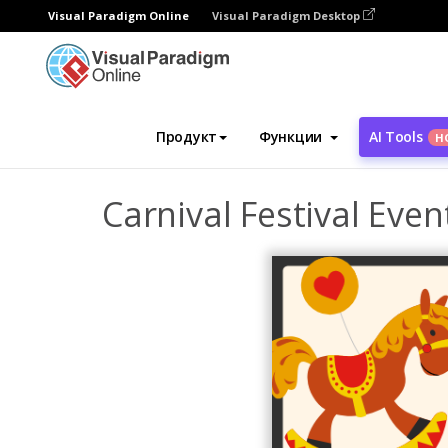
Visual Paradigm Online
Visual Paradigm Desktop
Инструмент графического дизайна
Ша
Продукт
Функции
AI Tools
Н
Carnival Festival Even