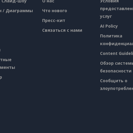
/ Слайд-шоу
О нас
Условия
предоставлен
н / Диаграммы
Что нового
услуг
Пресс-кит
AI Policy
Связаться с нами
Политика
конфиденциа
я
Content Guidel
атные
Обзор систем
ументы
безопасности
p
Сообщить о
злоупотребле