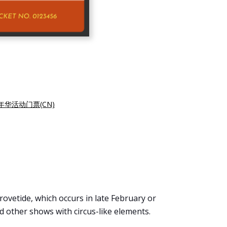
年华活动门票(CN)
ovetide, which occurs in late February or
nd other shows with circus-like elements.