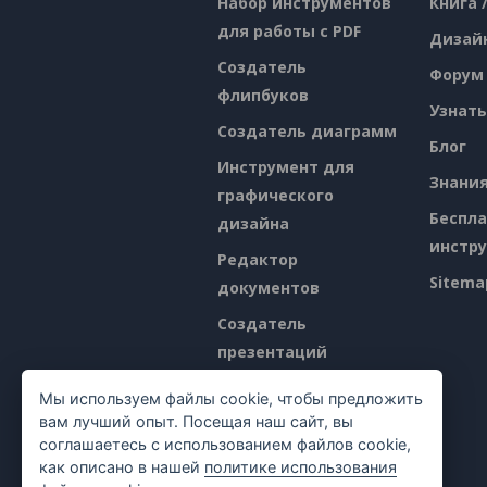
Набор инструментов
Книга 
для работы с PDF
Дизай
Создатель
Форум
флипбуков
Узнать
Создатель диаграмм
Блог
Инструмент для
Знани
графического
Беспл
дизайна
инстр
Редактор
Sitema
документов
Создатель
презентаций
Редактор
Мы используем файлы cookie, чтобы предложить
электронных таблиц
вам лучший опыт. Посещая наш сайт, вы
соглашаетесь с использованием файлов cookie,
Ценообразование
как описано в нашей
политике использования