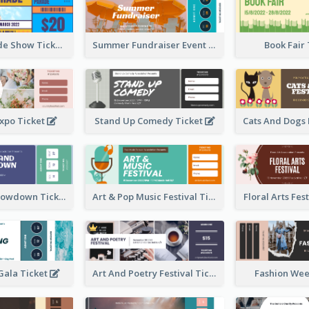
Vibrant Parade Show Ticket Design
Summer Fundraiser Event Ticket
Book Fair
xpo Ticket
Stand Up Comedy Ticket
Rock Band Showdown Ticket
Art & Pop Music Festival Ticket
Floral Arts Fes
ala Ticket
Art And Poetry Festival Ticket
Fashion Wee