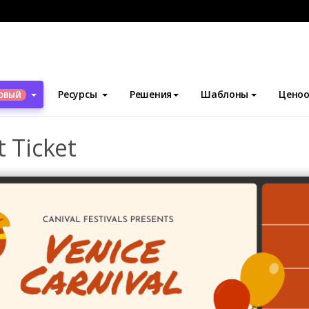
блоны
Билеты
Carnival Festival Event Ticket
Ресурсы
Решения
Шаблоны
Ценоо
ОВЫЙ
t Ticket