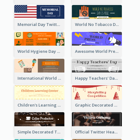
Memorial Day Twitter Header With Flag
World No Tobacco Day Twitter Header
World Hygiene Day Promotion Twitter Header
Awesome World Press Freedom Day Twitter Header
International World Press Freedom Day Twitter Header
Happy Teachers' Day Twitter Header With Decorations Of Books
Children's Learning Center Twitter Header In Orange Colour Tone
Graphic Decorated Twitter Header About Storytelling Competition
Simple Decorated Twitter Header About Coffee
Official Twitter Header Of Orchestra