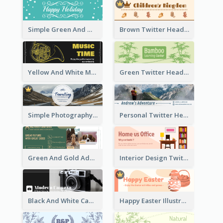
Simple Green And White Twitter Header With Theme Of Holiday
Brown Twitter Header Created For Toy Store
Yellow And White Music Instrument Twitter Header About Orchestra Performance
Green Twitter Header With Bamboo Decoration
Simple Photography Twitter Header Promoting Travelling
Personal Twitter Header Of Hiker
Green And Gold Adoption Promotion Header Design
Interior Design Twitter Header In Warm Colour Tone
Black And White Camera Twitter Header
Happy Easter Illustrated Twitter Header