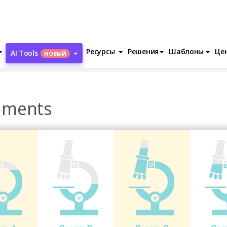
Ресурсы
Решения
Шаблоны
Це
AI Tools
НОВЫЙ
Comparison Of Experiments
iments