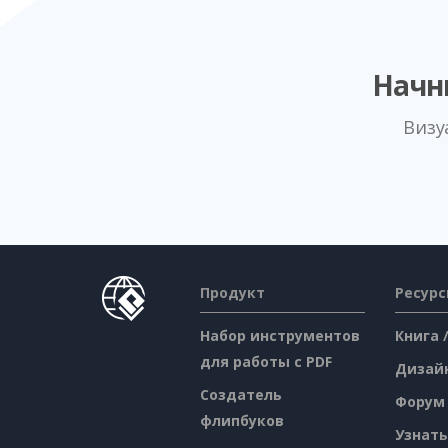
Начн
Визу
Продукт
Ресур
Набор инструментов
Книга 
для работы с PDF
Дизай
Создатель
Форум
флипбуков
Узнать