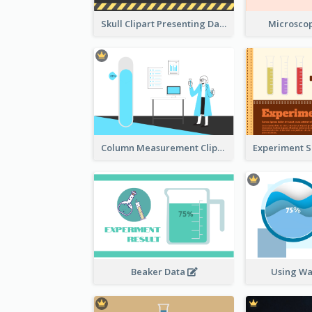
Skull Clipart Presenting Dangerous
Microscop
Column Measurement Clipart
Beaker Data
Using Wa