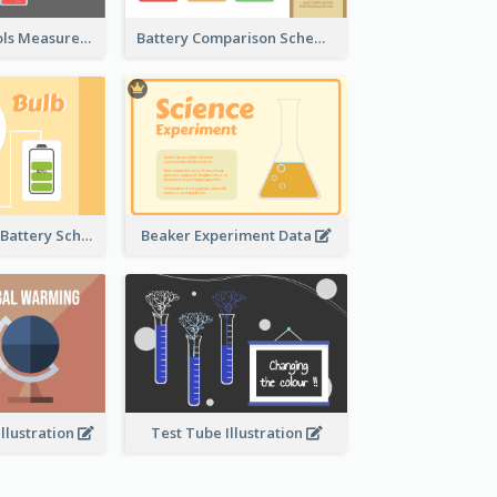
Laboratory Tools Measurement And Comparison
Battery Comparison Schematic Diagram
Light Bulb And Battery Schematic Diagram
Beaker Experiment Data
llustration
Test Tube Illustration