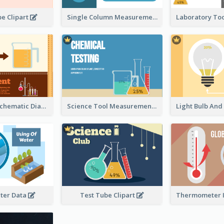
e Clipart
Single Column Measurement
Experiment Schematic Diagram
Science Tool Measurement
ter Data
Test Tube Clipart
Thermometer I