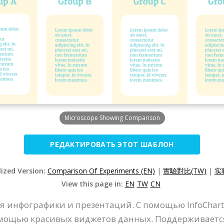
Microscope Showing Comparison
РЕДАКТИРОВАТЬ ЭТОТ ШАБЛОН
lized Version:
Comparison Of Experiments (EN)
|
實驗對比(TW)
|
实
View this page in:
EN
TW
CN
 инфографики и презентаций. С помощью InfoChart 
омощью красивых виджетов данных. Поддерживаетс