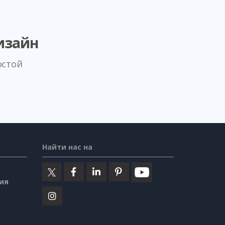
изайн
остой
Найти нас на
ия