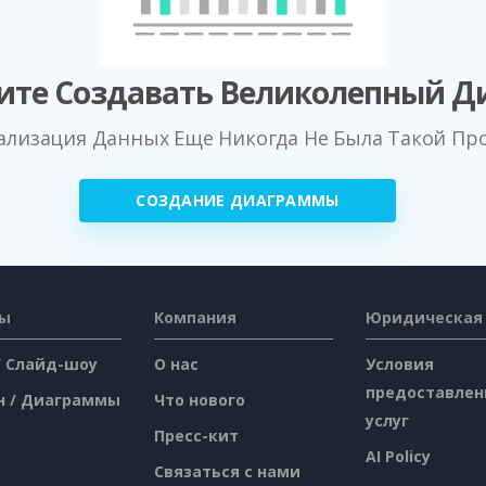
ите Создавать Великолепный Д
ализация Данных Еще Никогда Не Была Такой Пр
СОЗДАНИЕ ДИАГРАММЫ
сы
Компания
Юридическая
/ Слайд-шоу
О нас
Условия
предоставлен
н / Диаграммы
Что нового
услуг
Пресс-кит
AI Policy
Связаться с нами