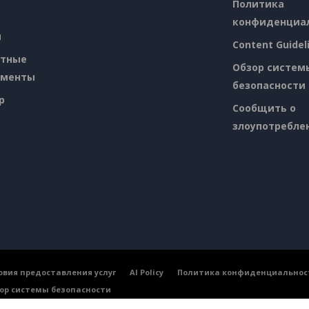
Политика
конфиденциа
я
Content Guidel
атные
Обзор систем
ументы
безопасности
p
Сообщить о
злоупотребле
овия предоставления услуг
AI Policy
Политика конфиденциальнос
ор системы безопасности