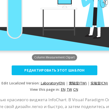
Column Measurement Clipart
РЕДАКТИРОВАТЬ ЭТОТ ШАБЛОН
Edit Localized Version:
Laboratory(EN)
|
實驗室(TW)
|
实验室(CN)
View this page in:
EN
TW
CN
ю красивого виджета InfoChart. В Visual Paradigm 
те свой дизайн легко и быстро, а затем поделитесь 