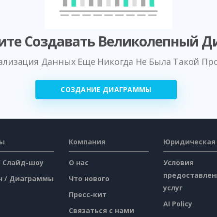
ите Создавать Великолепный Д
ализация Данных Еще Никогда Не Была Такой Пр
СОЗДАНИЕ ДИАГРАММЫ
сы
Компания
Юридическая
/ Слайд-шоу
О нас
Условия
предоставлен
н / Диаграммы
Что нового
услуг
Пресс-кит
AI Policy
Связаться с нами