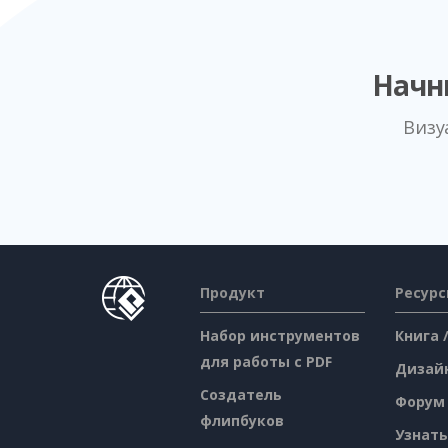
Начн
Визу
Продукт
Ресур
Набор инструментов
Книга 
для работы с PDF
Дизай
Создатель
Форум
флипбуков
Узнать