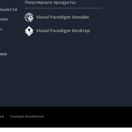
Популярные продукты
льности
Visual Paradigm Онлайн
ines
ы
Visual Paradigm Desktop
нии
ти
Content Guidelines