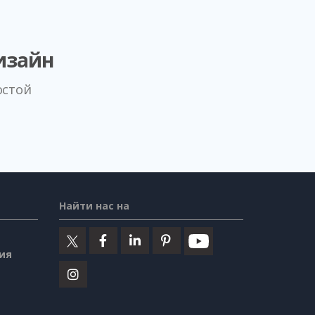
изайн
остой
Найти нас на
ия