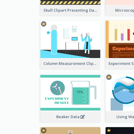
Skull Clipart Presenting Dangerous
Microscop
Column Measurement Clipart
Beaker Data
Using Wa