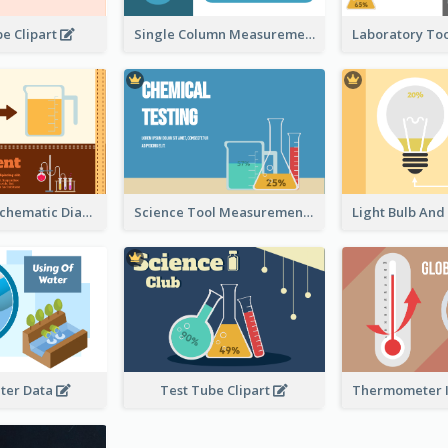
e Clipart
Single Column Measurement
Experiment Schematic Diagram
Science Tool Measurement
ter Data
Test Tube Clipart
Thermometer I