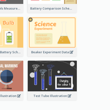
Laboratory Tools Measurement And Comparison
Battery Comparison Schematic Diagram
Light Bulb And Battery Schematic Diagram
Beaker Experiment Data
llustration
Test Tube Illustration