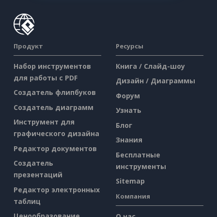
Продукт
Ресурсы
Набор инструментов
Книга / Слайд-шоу
для работы с PDF
Дизайн / Диаграммы
Создатель флипбуков
Форум
Создатель диаграмм
Узнать
Инструмент для
Блог
графического дизайна
Знания
Редактор документов
Бесплатные
Создатель
инструменты
презентаций
Sitemap
Редактор электронных
Компания
таблиц
Ценообразование
О нас