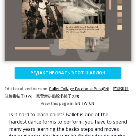
РЕДАКТИРОВАТЬ ЭТОТ ШАБЛОН
Edit Localized Version:
Ballet Collage Facebook Post(EN)
|
芭蕾舞拼
貼臉書帖子(TW)
|
芭蕾舞拼贴脸书帖子(CN)
View this page in:
EN
TW
CN
Is it hard to learn ballet? Ballet is one of the
hardest dance forms to perform, you have to spend
many years learning the basics steps and moves