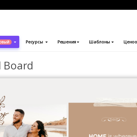
блоны
Доски настроения
Love And Home Mood Board
Ресурсы
Решения
Шаблоны
Ценоо
ОВЫЙ
 Board