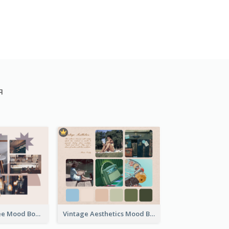
я
Nostalgia Coffee Mood Board
Vintage Aesthetics Mood Board