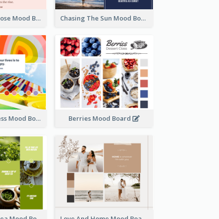
Fragrance Of Rose Mood Board
Chasing The Sun Mood Board
Key Of Happiness Mood Board
Berries Mood Board
Matcha Time Tea Mood Board
Love And Home Mood Board