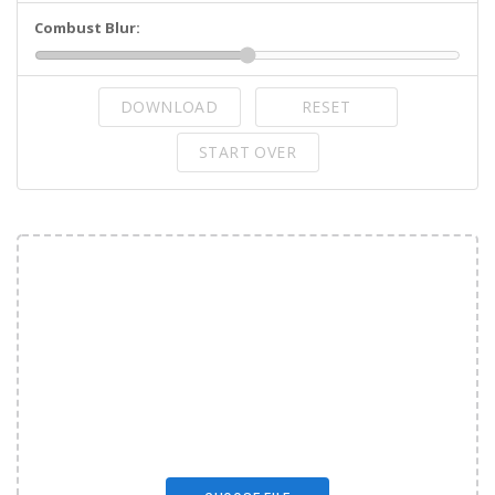
Combust Blur:
DOWNLOAD
RESET
START OVER