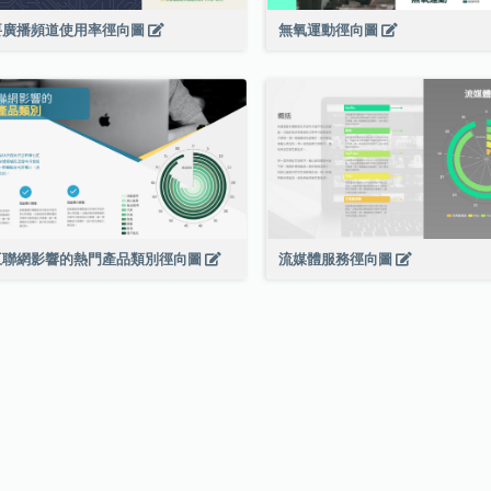
要廣播頻道使用率徑向圖
無氧運動徑向圖
互聯網影響的熱門產品類別徑向圖
流媒體服務徑向圖