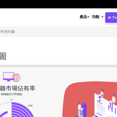
產品
功能
AI To
有率徑向圖
圖