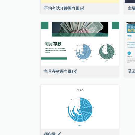
平均考試分數徑向圖
主
每月存款徑向圖
受
徑向圖