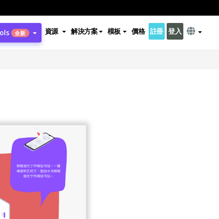
資源
解決方案
模板
價格
註冊
登入
ols
全新