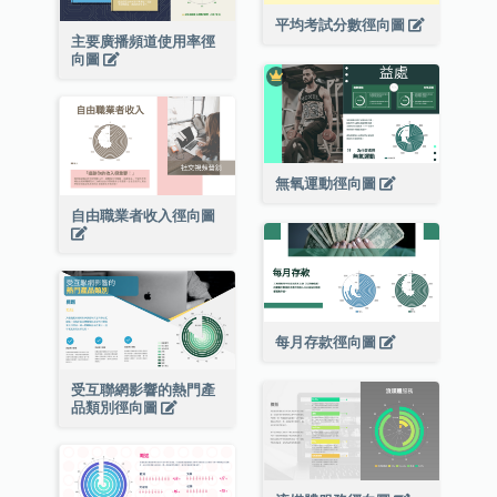
平均考試分數徑向圖
主要廣播頻道使用率徑
向圖
無氧運動徑向圖
自由職業者收入徑向圖
每月存款徑向圖
受互聯網影響的熱門產
品類別徑向圖