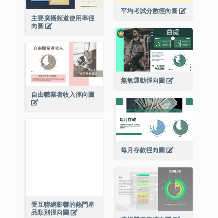
平均考試分數徑向圖
主要廣播頻道使用率徑
向圖
無氧運動徑向圖
自由職業者收入徑向圖
每月存款徑向圖
受互聯網影響的熱門產
品類別徑向圖