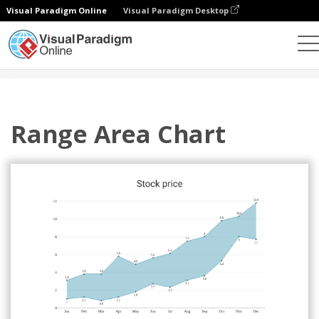
Visual Paradigm Online
Visual Paradigm Desktop
統計圖表
模板
范圍區域圖表
Range Area Chart
Range Area Chart