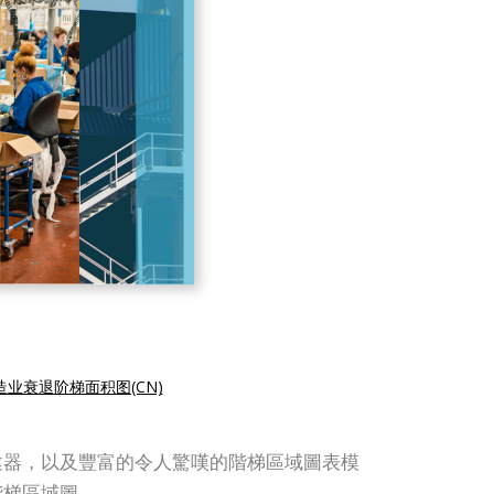
业衰退阶梯面积图(CN)
表創建器，以及豐富的令人驚嘆的階梯區域圖表模
階梯區域圖。