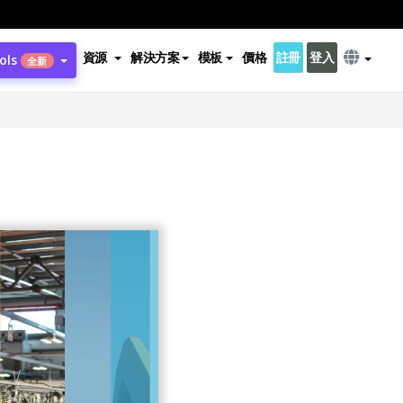
資源
解決方案
模板
價格
註冊
登入
ols
全新