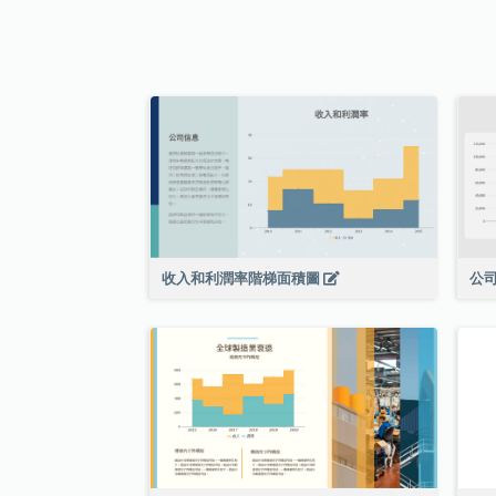
收入和利潤率階梯面積圖
公