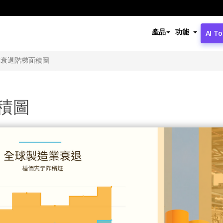
產品
功能
AI To
業衰退階梯面積圖
積圖