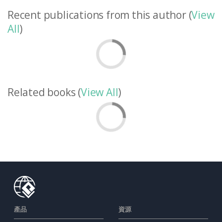
Recent publications from this author (
View
All
)
Related books (
View All
)
產品
資源