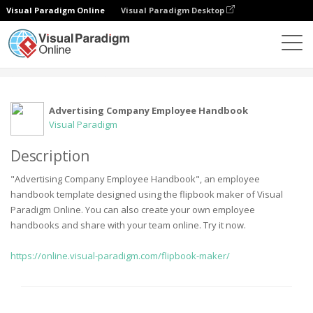
Visual Paradigm Online
Visual Paradigm Desktop
社區
用戶
Advertising Company Employee Handbook
Visual Paradigm
Description
"Advertising Company Employee Handbook", an employee
handbook template designed using the flipbook maker of Visual
Paradigm Online. You can also create your own employee
handbooks and share with your team online. Try it now.
https://online.visual-paradigm.com/flipbook-maker/