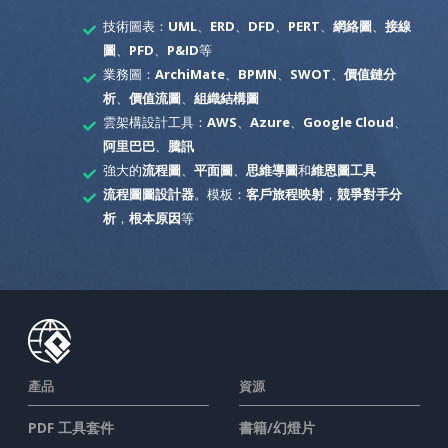
技術圖表：
UML
、
ERD
、
DFD
、
PERT
、
網絡圖
、
接線
圖
、
PFD
、
P&ID
等
業務圖：
ArchiMate
、
BPMN
、
SWOT
、
價值鏈分
析
、
價值流圖
、
組織結構圖
雲架構設計工具：
AWS
、
Azure
、
Google Cloud
、
阿里巴巴
、
騰訊
強大的
流程圖
、
平面圖
、
思維導圖
和
維恩圖工具
流程圖圖設計器
。模板：
客戶旅程映射
，
競爭對手分
析
，
根本原因
等
產品
資源
PDF 工具套件
書籍/幻燈片