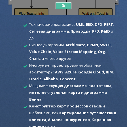
Технические диаграммы:
UML
,
ERD
,
DFD
,
PERT
,
Сетевая диаграмма
,
Проводка
,
PFD
,
P&ID
и
др.
Бизнес-диаграммы:
ArchiMate
,
BPMN
,
SWOT
,
Value Chain
,
Value Stream Mapping
,
Org.
Chart
, и многое другое
Инструмент проектирования облачной
архитектуры:
AWS
,
Azure
,
Google Cloud
,
IBM
,
Oracle
,
Alibaba
,
Tencent
.
Мощные
текущая диаграмма
,
план этажа
,
интеллектуальная карта
и
диаграмма
Венна
.
Конструктор карт процессов
с такими
шаблонами, как
Картирование путешествия
клиента
,
Анализ конкурентов
,
Коренная
причина
и др.