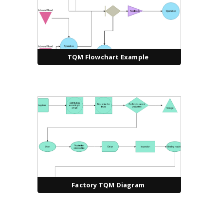
TQM Flowchart Example
Factory TQM Diagram