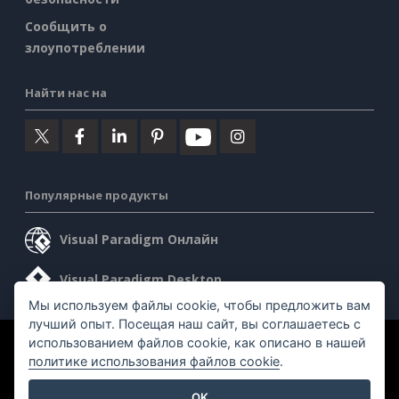
Сообщить о
злоупотреблении
Найти нас на
Популярные продукты
Visual Paradigm Онлайн
Visual Paradigm Desktop
Мы используем файлы cookie, чтобы предложить вам
лучший опыт. Посещая наш сайт, вы соглашаетесь с
использованием файлов cookie, как описано в нашей
©2026 by Visual Paradigm. Все права защищены.
политике использования файлов cookie
.
Условия предоставления услуг
AI Policy
OK