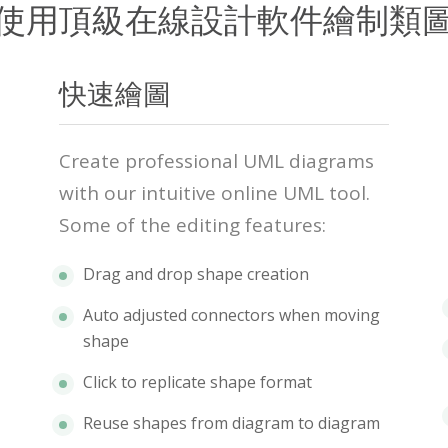
使用頂級在線設計軟件繪制類
快速繪圖
Create professional UML diagrams
with our intuitive online UML tool.
Some of the editing features:
Drag and drop shape creation
Auto adjusted connectors when moving
shape
Click to replicate shape format
Reuse shapes from diagram to diagram