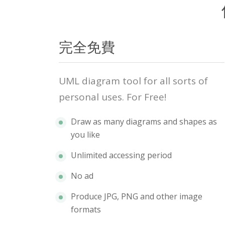
完全免費
UML diagram tool for all sorts of
personal uses. For Free!
Draw as many diagrams and shapes as
you like
Unlimited accessing period
No ad
Produce JPG, PNG and other image
formats