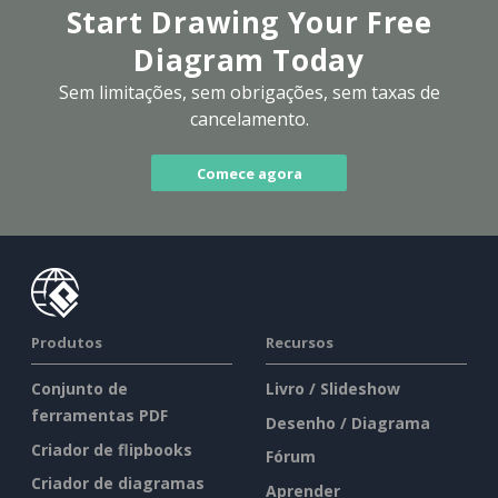
Start Drawing Your Free
Diagram Today
Sem limitações, sem obrigações, sem taxas de
cancelamento.
Comece agora
Produtos
Recursos
Conjunto de
Livro / Slideshow
ferramentas PDF
Desenho / Diagrama
Criador de flipbooks
Fórum
Criador de diagramas
Aprender