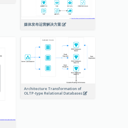
媒体发布运营解决方案
Architecture Transformation of
OLTP-type Relational Databases