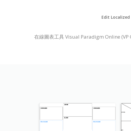
Edit Localized
在線圖表工具 Visual Paradigm Onl