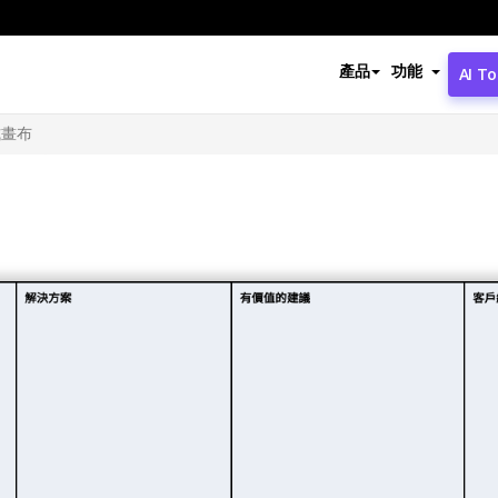
產品
功能
AI To
式畫布