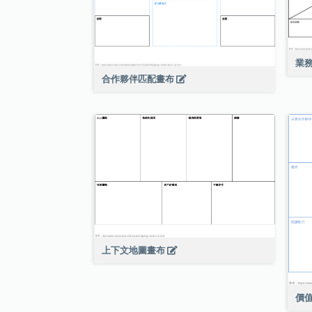
業
合作夥伴匹配畫布
上下文地圖畫布
價