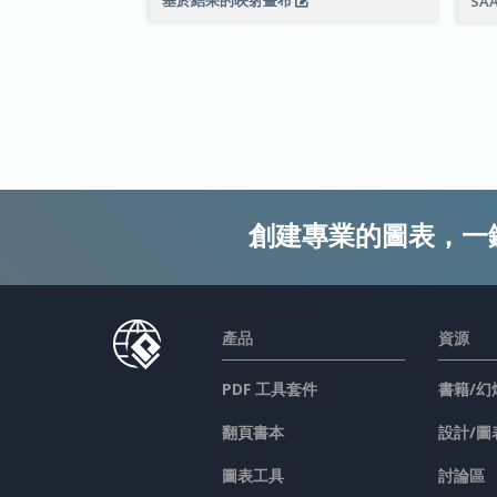
SA
創建專業的圖表，一
產品
資源
PDF 工具套件
書籍/幻
翻頁書本
設計/圖
圖表工具
討論區