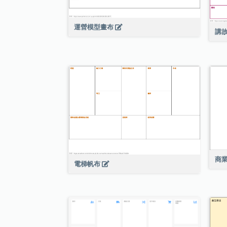
運營模型畫布
講
商
電梯帆布