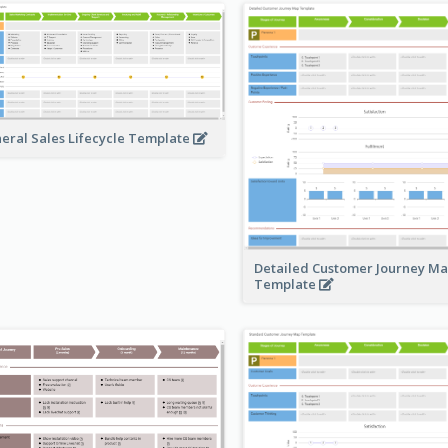
eral Sales Lifecycle Template
Detailed Customer Journey M
Template