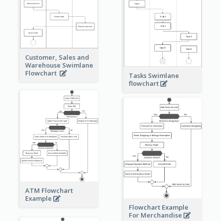
Customer, Sales and
Warehouse Swimlane
Flowchart
Tasks Swimlane
flowchart
ATM Flowchart
Example
Flowchart Example
For Merchandise