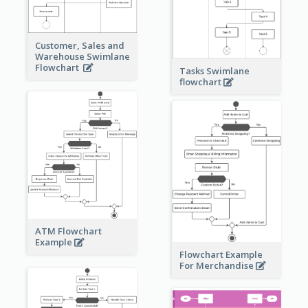
Customer, Sales and
Warehouse Swimlane
Flowchart
Tasks Swimlane
flowchart
ATM Flowchart
Example
Flowchart Example
For Merchandise