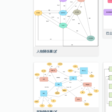
巴
人物關係圖
駕駛關係圖