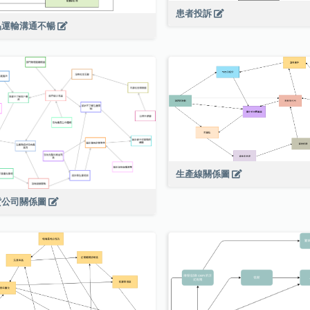
患者投訴
品運輸溝通不暢
生產線關係圖
貨公司關係圖