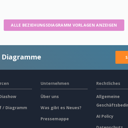
ALLE BEZIEHUNGSDIAGRAMM VORLAGEN ANZEIGEN
ge Diagramme
S
rcen
Unternehmen
Rechtliches
 Diashow
Über uns
Allgemeine
Geschäftsbedi
f / Diagramm
Was gibt es Neues?
AI Policy
Pressemappe
Datenschutz