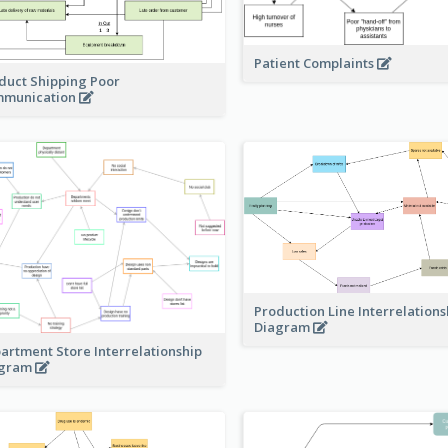
Patient Complaints
duct Shipping Poor
munication
Production Line Interrelations
Diagram
artment Store Interrelationship
agram