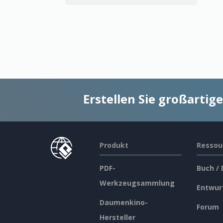
Erstellen Sie großarti
Produkt
Ressou
PDF-
Buch /
Werkzeugsammlung
Entwur
Daumenkino-
Forum
Hersteller