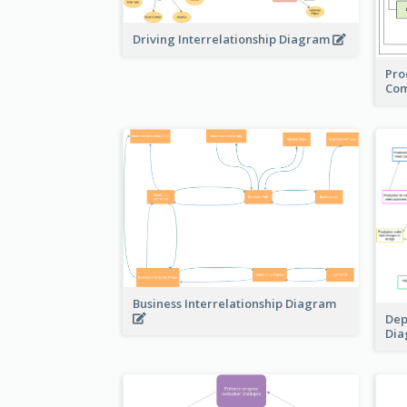
Driving Interrelationship Diagram
Pro
Com
Business Interrelationship Diagram
Dep
Di