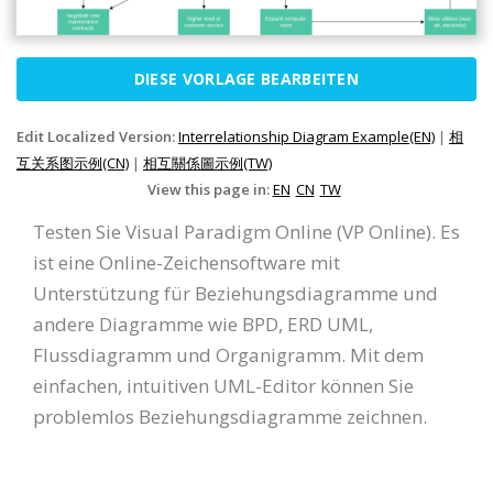
DIESE VORLAGE BEARBEITEN
Edit Localized Version:
Interrelationship Diagram Example(EN)
|
相
互关系图示例(CN)
|
相互關係圖示例(TW)
View this page in:
EN
CN
TW
Testen Sie Visual Paradigm Online (VP Online). Es
ist eine Online-Zeichensoftware mit
Unterstützung für Beziehungsdiagramme und
andere Diagramme wie BPD, ERD UML,
Flussdiagramm und Organigramm. Mit dem
einfachen, intuitiven UML-Editor können Sie
problemlos Beziehungsdiagramme zeichnen.