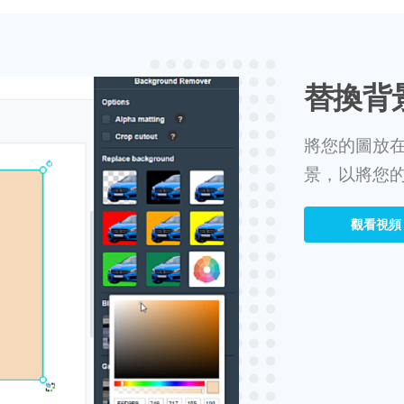
替換背
將您的圖放
景，以將您
觀看視頻