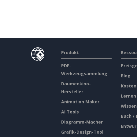
Produkt
Ressou
PDF-
Preisg
Werkzeugsammlung
Blog
Daumenkino-
Kosten
Hersteller
Lernen
Animation Maker
Wissen
AI Tools
Buch /
Diagramm-Macher
Entwur
Grafik-Design-Tool