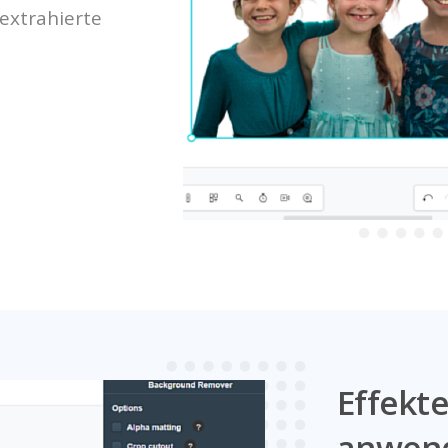
 extrahierte
Effekt
anwen