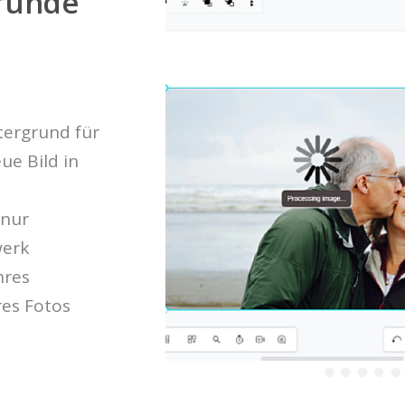
gründe
tergrund für
ue Bild in
 nur
werk
hres
res Fotos