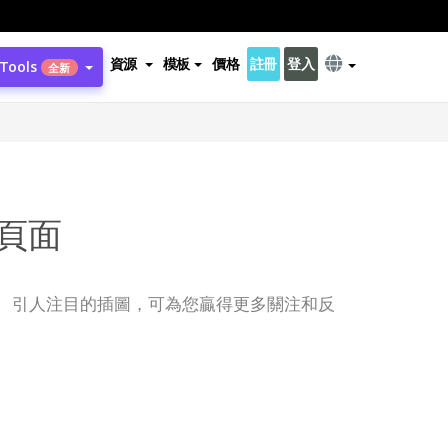
資源
模板
價格
註冊
登入
 Tools
全新
頁面
、引人注目的插圖，可為您贏得更多關注和反