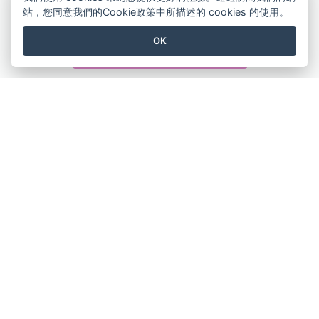
Blank Landing Page
市場推廣登陸頁面
站，您同意我們的Cookie政策中所描述的 cookies 的使用。
OK
查看所有 著陸頁（商業） 模板
創建精美的設計
無需信用卡、無需合同、無需下載，沒有隱藏費用。
免費使用
產品
資源