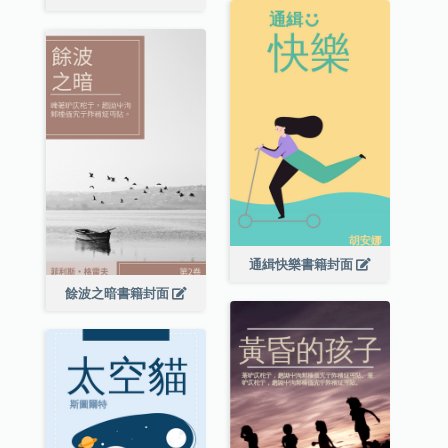
通緝快樂書籍封面
餘波之暗書籍封面