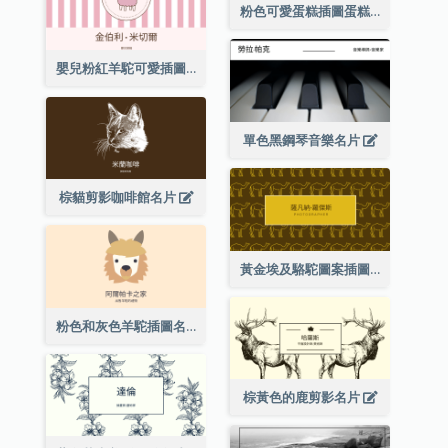
粉色可愛蛋糕插圖蛋糕店名片
嬰兒粉紅羊駝可愛插圖名片
單色黑鋼琴音樂名片
棕貓剪影咖啡館名片
黃金埃及駱駝圖案插圖名片
粉色和灰色羊駝插圖名片
棕黃色的鹿剪影名片