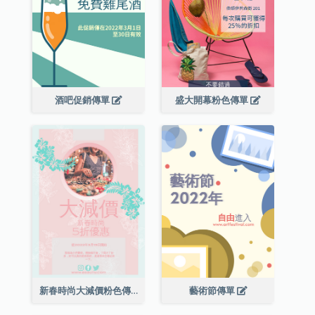
酒吧促銷傳單
盛大開幕粉色傳單
新春時尚大減價粉色傳單
藝術節傳單