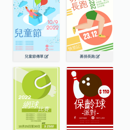
兒童節傳單
募捐長跑