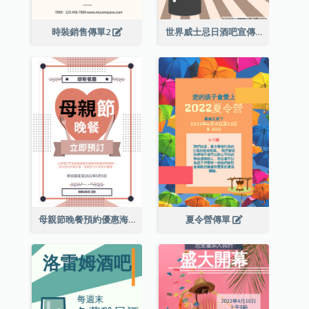
時裝銷售傳單2
世界威士忌日酒吧宣傳傳單
母親節晚餐預約優惠海報
夏令營傳單