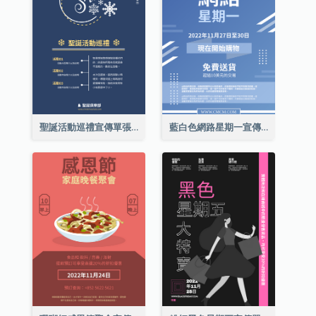
聖誕活動巡禮宣傳單張(附介紹)
藍白色網路星期一宣傳單張