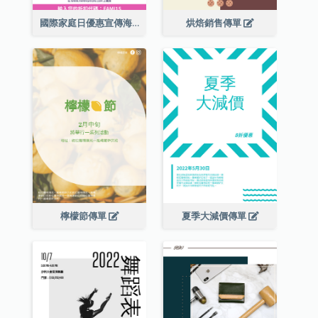
國際家庭日優惠宣傳海報
烘焙銷售傳單
檸檬節傳單
夏季大減價傳單