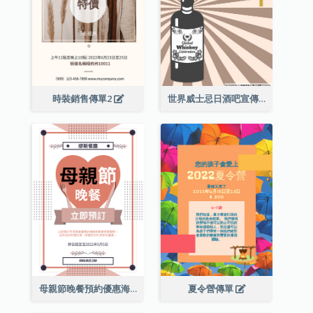
時裝銷售傳單2
世界威士忌日酒吧宣傳傳單
母親節晚餐預約優惠海報
夏令營傳單