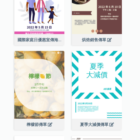
國際家庭日優惠宣傳海報
烘焙銷售傳單
檸檬節傳單
夏季大減價傳單