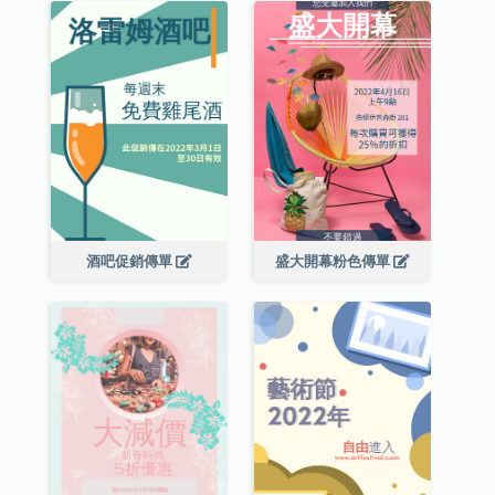
酒吧促銷傳單
盛大開幕粉色傳單