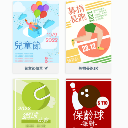
兒童節傳單
募捐長跑