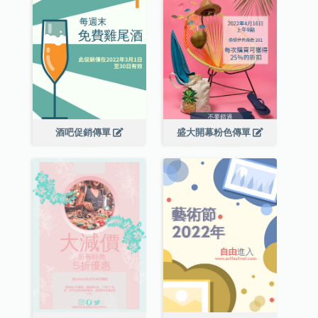
酒吧促銷傳單
盛大開幕粉色傳單