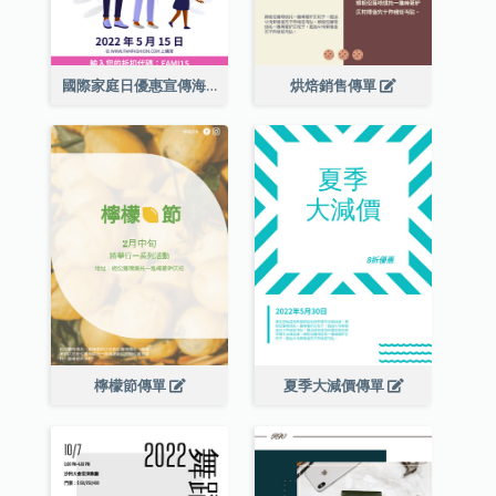
國際家庭日優惠宣傳海報
烘焙銷售傳單
檸檬節傳單
夏季大減價傳單