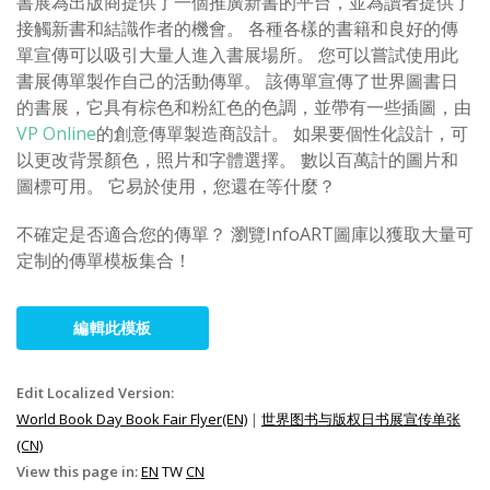
書展為出版商提供了一個推廣新書的平台，並為讀者提供了
接觸新書和結識作者的機會。 各種各樣的書籍和良好的傳
單宣傳可以吸引大量人進入書展場所。 您可以嘗試使用此
書展傳單製作自己的活動傳單。 該傳單宣傳了世界圖書日
的書展，它具有棕色和粉紅色的色調，並帶有一些插圖，由
VP Online
的創意傳單製造商設計。 如果要個性化設計，可
以更改背景顏色，照片和字體選擇。 數以百萬計的圖片和
圖標可用。 它易於使用，您還在等什麼？
不確定是否適合您的傳單？ 瀏覽InfoART圖庫以獲取大量可
定制的傳單模板集合！
編輯此模板
Edit Localized Version:
World Book Day Book Fair Flyer(EN)
|
世界图书与版权日书展宣传单张
(CN)
View this page in:
EN
TW
CN