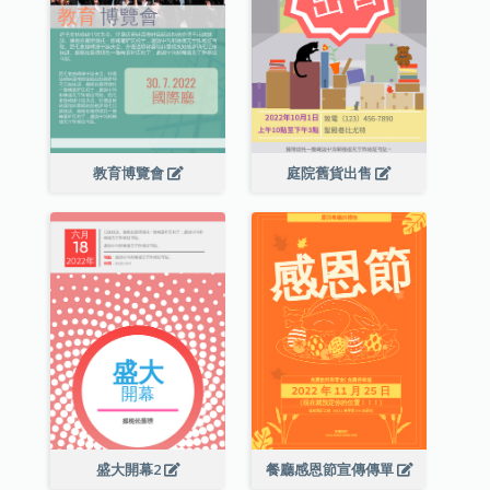
教育博覽會
庭院舊貨出售
盛大開幕2
餐廳感恩節宣傳傳單