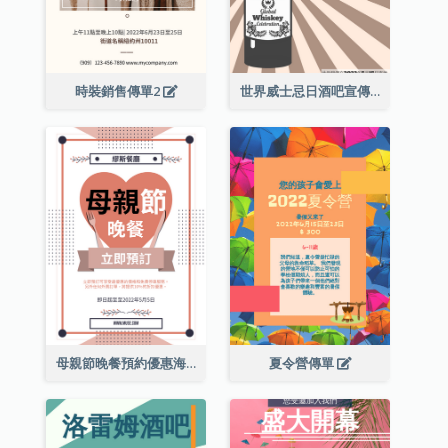
時裝銷售傳單2
世界威士忌日酒吧宣傳傳單
母親節晚餐預約優惠海報
夏令營傳單