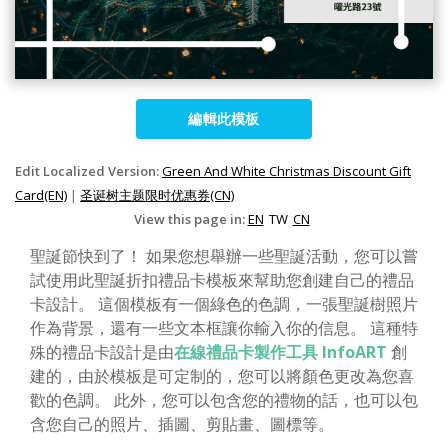
編輯此模板
Edit Localized Version:
Green And White Christmas Discount Gift
Card(EN)
|
圣诞树主题限时优惠券(CN)
View this page in:
EN
TW
CN
聖誕節快到了！ 如果您想舉辦一些聖誕活動，您可以嘗
試使用此聖誕折扣禮品卡模板來幫助您創建自己的禮品
卡設計。 這個模板有一個綠色的色調，一張聖誕樹照片
作為背景，還有一些文本框讓你輸入你的信息。 這種特
殊的禮品卡設計是由
在線禮品卡製作工具 InfoART
創
建的，由於模板是可定制的，您可以將顏色更改為您喜
歡的色調。 此外，您可以包含您的禮物的話，也可以包
含您自己的照片、插圖、剪貼畫、圖標等。