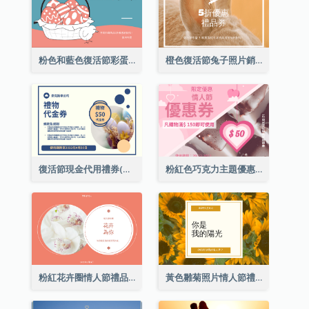
粉色和藍色復活節彩蛋銷售禮品卡
橙色復活節兔子照片銷售禮品卡
復活節現金代用禮券(附使用細則)
粉紅色巧克力主題優惠券
粉紅花卉圈情人節禮品卡
黃色雛菊照片情人節禮品卡