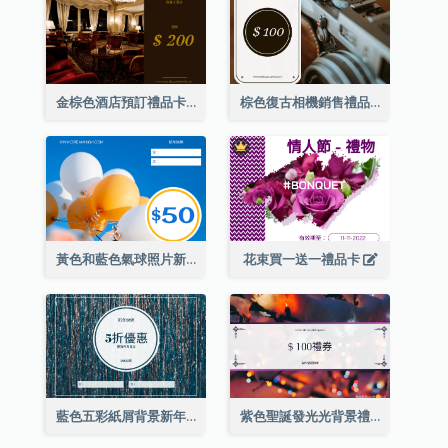
金棕色酒店預訂禮品卡
棕色復古相機銷售禮品卡
黃色和藍色氣球照片新年禮品卡
花束買一送一禮品卡
藍色五彩紙屑背景新年銷售禮品卡
紫色聖誕發光光背景禮品卡