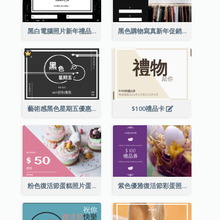
黑白電腦照片新年禮品卡
黑色購物寫真新年促銷禮品卡
藝術感黑色星期五優惠券
$100禮品卡
粉色復活節蛋糕照片蛋糕店禮品卡
紫色優雅復活節彩蛋照片禮品卡