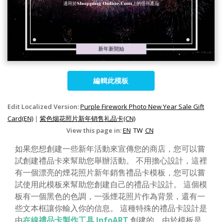
編輯此模板
Edit Localized Version:
Purple Firework Photo New Year Sale Gift
Card(EN)
|
紫色烟花照片新年销售礼品卡(CN)
View this page in:
EN
TW
CN
如果您想創建一些新年活動來宣傳您的商店，您可以嘗
試創建禮品卡來幫助您舉辦活動。 不用擔心設計，這裡
有一個漂亮的煙花照片新年銷售禮品卡模板，您可以嘗
試使用此模板來幫助您創建自己的禮品卡設計。 這個模
板有一個黑色的色調，一張煙花照片作為背景，還有一
些文本框讓你輸入你的信息。 這種特殊的禮品卡設計是
由
在線禮品卡製作工具 InfoART
創建的，由於模板是