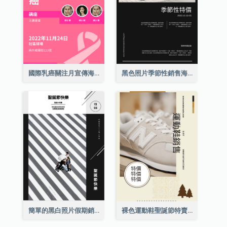
國際乳癌關注月宣傳海報
黑色照片季節性銷售海報
簡單的黑白照片假期銷售海報
裸色運動鞋聖誕節特賣海報