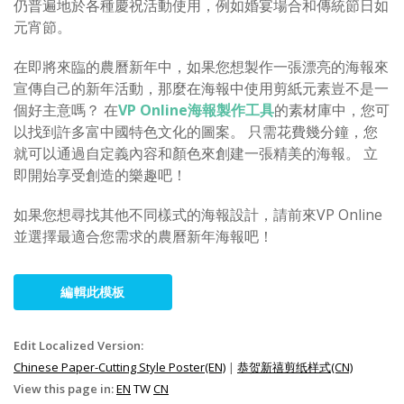
仍普遍地於各種慶祝活動使用，例如婚宴場合和傳統節日如
元宵節。
在即將來臨的農曆新年中，如果您想製作一張漂亮的海報來
宣傳自己的新年活動，那麼在海報中使用剪紙元素豈不是一
個好主意嗎？ 在
VP Online海報製作工具
的素材庫中，您可
以找到許多富中國特色文化的圖案。 只需花費幾分鐘，您
就可以通過自定義內容和顏色來創建一張精美的海報。 立
即開始享受創造的樂趣吧！
如果您想尋找其他不同樣式的海報設計，請前來VP Online
並選擇最適合您需求的農曆新年海報吧！
編輯此模板
Edit Localized Version:
Chinese Paper-Cutting Style Poster(EN)
|
恭贺新禧剪纸样式(CN)
View this page in:
EN
TW
CN