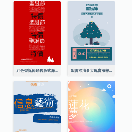
紅色聖誕節銷售版式海報
聖誕節清倉大甩賣海報