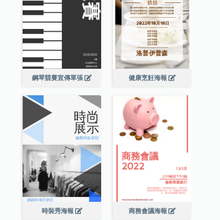
鋼琴競賽宣傳單張
健康烹飪海報
時裝秀海報
商務會議海報