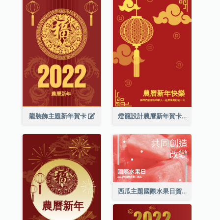
龍裝飾主題新年賀卡
燈籠設計農曆新年賀卡
西瓜主題國際水果日賀卡