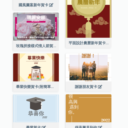
國風圖案新年賀卡
平面設計農曆新年賀卡與裝飾
玫瑰拼接樣式情人節賀卡
畢業快樂賀卡(附簡單配圖)
謝謝朋友賀卡
畢業賀卡
很高興見到你