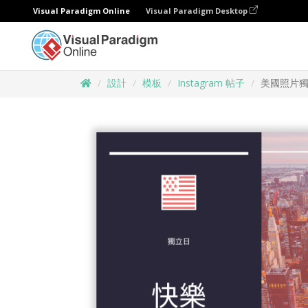
Visual Paradigm Online
Visual Paradigm Desktop
設計
模板
Instagram 帖子
美國照片獨立