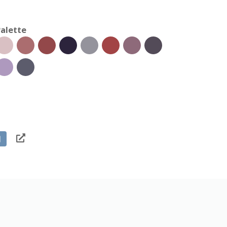
alette
日