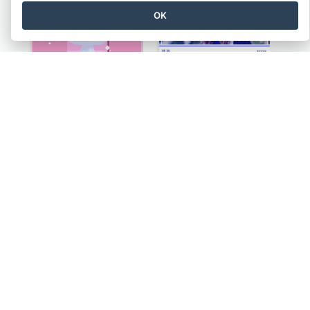
OK
粉色和白色蛋糕照片生日明信片
藍色單色畢業照祝賀明信片
棕橙色圈世界癌症日明信片
黃色婦女照片世界癌症日明信片
紫色的天空與煙花背景新年明信片
棕色煙花照片新年快樂明信片