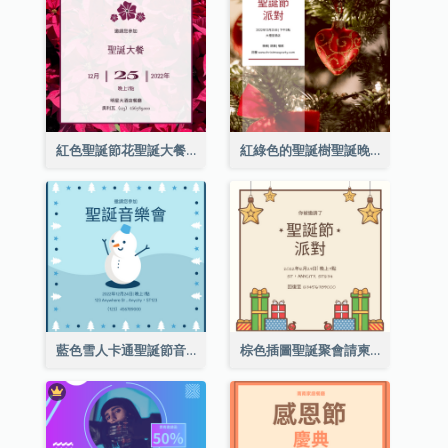
紅色聖誕節花聖誕大餐請柬
紅綠色的聖誕樹聖誕晚會邀請函
藍色雪人卡通聖誕節音樂會邀請
棕色插圖聖誕聚會請柬