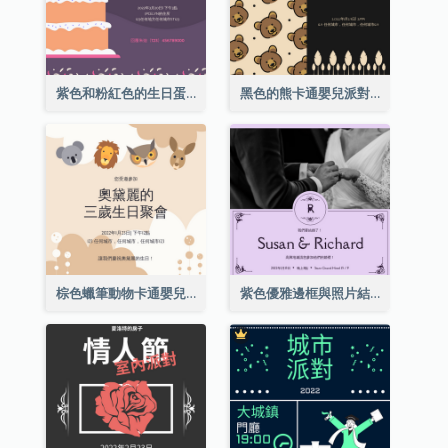
紫色和粉紅色的生日蛋糕插圖聚會請柬
黑色的熊卡通嬰兒派對請柬
棕色蠟筆動物卡通嬰兒生日邀請
紫色優雅邊框與照片結婚請柬