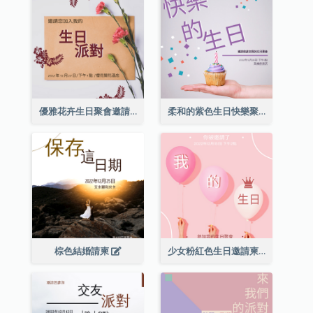
優雅花卉生日聚會邀請函
柔和的紫色生日快樂聚會請柬
棕色結婚請柬
少女粉紅色生日邀請柬