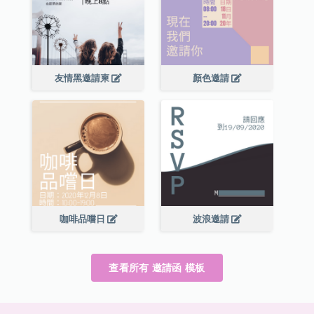
友情黑邀請柬
顏色邀請
咖啡品嚐日
波浪邀請
查看所有 邀請函 模板