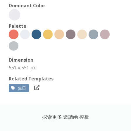
Dominant Color
Palette
Dimension
551 x 551 px
Related Templates
生日
探索更多 邀請函 模板