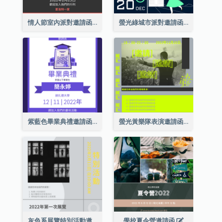
情人節室內派對邀請函
螢光綠城市派對邀請函
紫藍色畢業典禮邀請函
螢光黃樂隊表演邀請函
灰色系展覽特別活動邀請函
學校夏令營邀請函