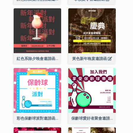
紅色系除夕晚會邀請函
黃色新年晚宴邀請函
彩色保齡球派對邀請函
保齡球愛好者聚會邀請函