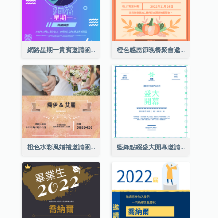
網路星期一貴賓邀請函
橙色感恩節晚餐聚會邀請函
橙色水彩風婚禮邀請函
藍綠點綴盛大開幕邀請函