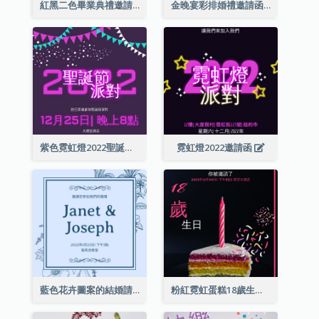
紅黑二色畢業典禮邀請函
金晚宴彩排婚禮邀請函
紫色霓虹燈2022聖誕晚會邀請函
霓虹燈2022邀請函
藍色花卉圖案的結婚請柬
粉紅霓虹蛋糕18歲生日請柬