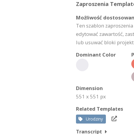
Zaproszenia Template
Możliwość dostosowan
Ten szablon zaproszenia
edytować zawartość, zas
lub usuwać bloki projektu
Dominant Color
P
Dimension
551 x 551 px
Related Templates
Urodziny
Transcript