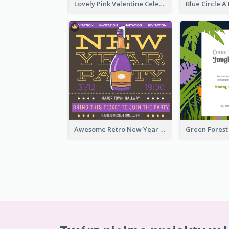
Lovely Pink Valentine Celebration Invitation Design Ideas
Awesome Retro New Year Invitation Template Design