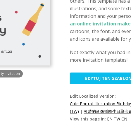
others. This template has a 
illustrations, and some text
information and your perso
an online invitation make
cartoons, the font, and even
and icons are available for 
Not exactly what you had in
more invitation templates!
ty Invitation
EDYTUJ TEN SZABLO
Edit Localized Version:
Cute Portrait Illustration Birthda
(TW)
|
可爱的肖像插图生日聚会请柬
View this page in:
EN
TW
CN