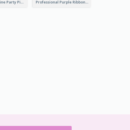
Modern Valentine Party Pink Invitation Design Templates
Professional Purple Ribbon Invitation Design Template