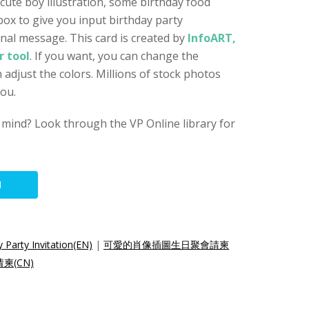
cute boy illustration, some birthday food
box to give you input birthday party
nal message. This card is created by
InfoART,
r tool
. If you want, you can change the
 adjust the colors. Millions of stock photos
you.
 mind? Look through the VP Online library for
N
y Party Invitation(EN)
|
可愛的肖像插圖生日聚會請柬
(CN)