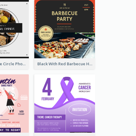
Black And White Circle Photo Thanksgiving Dinner Invitation
Black With Red Barbecue Housewarming Invitation