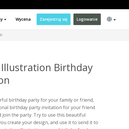
ny
Wycena
Zarejestruj się
Logowanie
on
 Illustration Birthday
ion
ful birthday party for your family or friend,
onal birthday party invitation for your friend
 join the party. Try to use this beautiful
you create your design, and use it to send it to