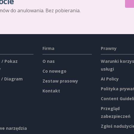
ocie
mów do anulowania. Bez pobierania.
Firma
Prawny
 / Pokaz
O nas
Warunki korzys
w
usługi
Co nowego
 / Diagram
AI Policy
Zestaw prasowy
Polityka prywa
Kontakt
Content Guidel
Przegląd
zabezpieczeń
Zgłoś nadużyci
e narzędzia