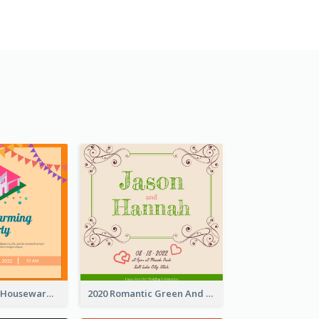
Celebration Of Housewarming Party Invitation
2020 Romantic Green And Brown Wedding Invitation