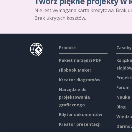
Twórz piękne projekty w l
Nie jest wymagana karta kredytowa. Brak u
Brak ukrytych kosztów.
Produkt
Zasoby
Pakiet narzędzi PDF
Książka
slajdó
Flipbook Maker
Projekt
Kreator diagramów
Forum
Narzędzie do
projektowania
Nauka
graficznego
Blog
Edytor dokumentów
Wiedza
Kreator prezentacji
Darmow