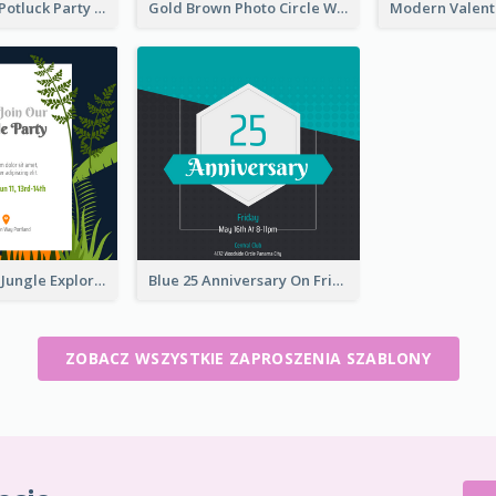
Blue Circle A Potluck Party Invitation
Gold Brown Photo Circle Wedding Invitation
Green Forest Jungle Explorer Invitation
Blue 25 Anniversary On Friday Invitation
ZOBACZ WSZYSTKIE ZAPROSZENIA SZABLONY