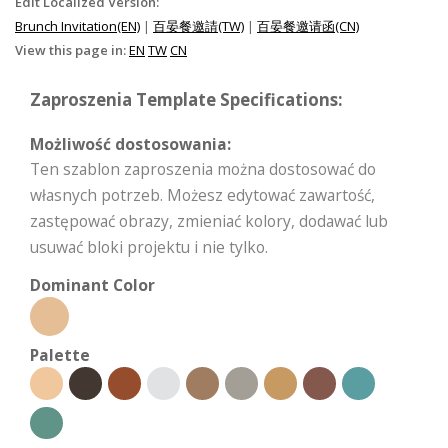
Edit Localized Version:
Brunch Invitation(EN)
|
百晏餐邀請(TW)
|
百晏餐邀请函(CN)
View this page in:
EN
TW
CN
Zaproszenia Template Specifications:
Możliwość dostosowania:
Ten szablon zaproszenia można dostosować do
własnych potrzeb. Możesz edytować zawartość,
zastępować obrazy, zmieniać kolory, dodawać lub
usuwać bloki projektu i nie tylko.
Dominant Color
Palette