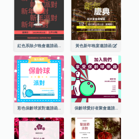
紅色系除夕晚會邀請函
黃色新年晚宴邀請函
彩色保齡球派對邀請函
保齡球愛好者聚會邀請函