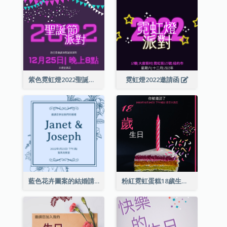
紫色霓虹燈2022聖誕晚會邀請函
霓虹燈2022邀請函
藍色花卉圖案的結婚請柬
粉紅霓虹蛋糕18歲生日請柬